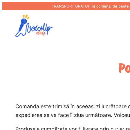
TRANSPORT GRATUIT la comenzi de peste 100
Sari
la
conținut
Po
Comanda este trimisă în aceeași zi lucrătoare 
expedierea se va face îi ziua următoare. Voiceup
Produsele cumpărate vor fi livrate prin curier r