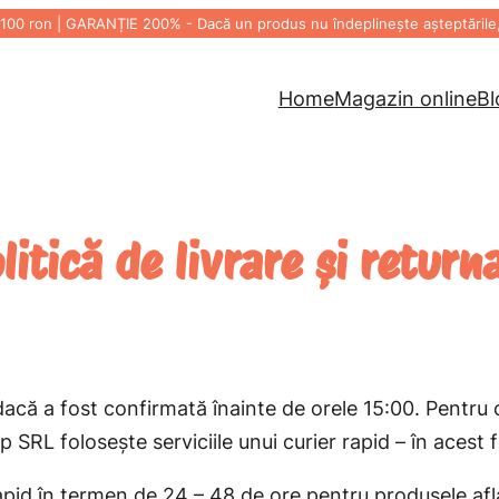
 ron | GARANȚIE 200% - Dacă un produs nu îndeplinește așteptările, r
Home
Magazin online
Bl
litică de livrare și return
dacă a fost confirmată înainte de orele 15:00. Pentr
 SRL folosește serviciile unui curier rapid – în acest 
apid în termen de 24 – 48 de ore pentru produsele aflat