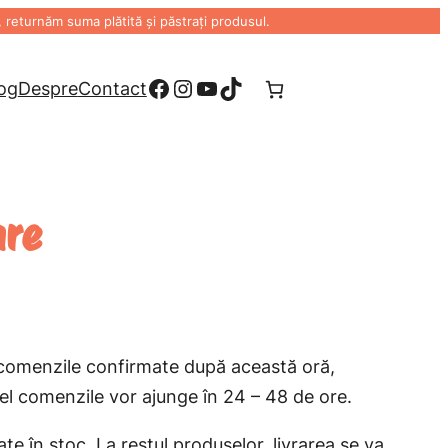
eturnăm suma plătită și păstrați produsul.
Facebook
Instagram
YouTube
TikTok
og
Despre
Contact
are
u comenzile confirmate după această oră,
fel comenzile vor ajunge în 24 – 48 de ore.
e în stoc. La restul produselor, livrarea se va