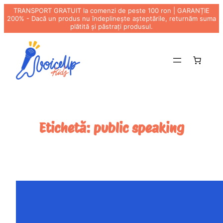
TRANSPORT GRATUIT la comenzi de peste 100 ron | GARANȚIE
200% - Dacă un produs nu îndeplinește așteptările, returnăm suma
plătită și păstrați produsul.
Sari
la
conținut
Etichetă:
public speaking