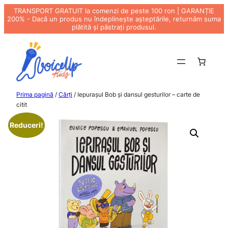
TRANSPORT GRATUIT la comenzi de peste 100 ron | GARANȚIE
200% - Dacă un produs nu îndeplinește așteptările, returnăm suma
plătită și păstrați produsul.
Sari
la
conținut
Prima pagină
/
Cărți
/ Iepurașul Bob și dansul gesturilor – carte de
citit
Reduceri!