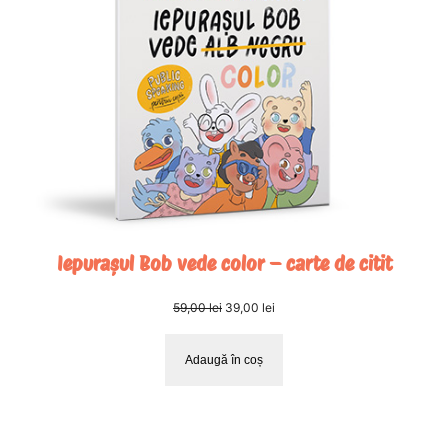
CU
REDUC
Iepurașul Bob vede color – carte de citit
Prețul
Prețul
59,00
lei
39,00
lei
inițial
curent
a
este:
Adaugă în coș
fost:
39,00 lei.
59,00 lei.