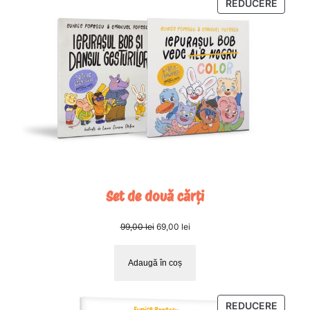
d
PRODU
REDUCERE
CU
e
REDUC
c
i
t
i
t
Set de două cărți
Prețul
Prețul
99,00
lei
69,00
lei
inițial
curent
a
este:
Adaugă în coș
fost:
69,00 lei.
99,00 lei.
PRODU
REDUCERE