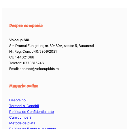
Despre companie
Voiceup SRL
Str. Drumul Funigeilor, nr. 80-80A, sector 5, București
Nr. Reg. Com: J40/5809/2021
CUI: 44021366
Telefon: 0773815246
Email: contact@voiceupkids.ro
Magazin online
Despre noi
Termeni si Conditii
Politica de Confidentialitate
Cum cumpar?
Metode de plata
Politica de livrare si returnare