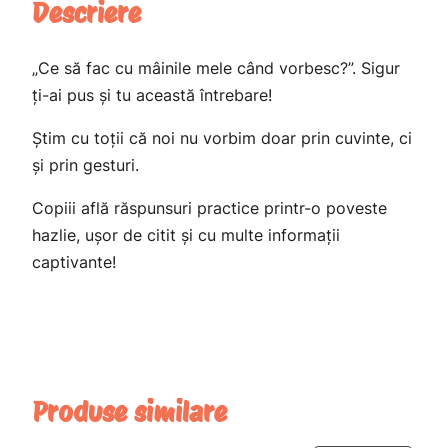
Descriere
u
i
n
r
a
t
a
„Ce să fac cu mâinile mele când vorbesc?”. Sigur
ș
ți-ai pus și tu această întrebare!
l
e
u
Știm cu toții că noi nu vorbim doar prin cuvinte, ci
a
s
l
și prin gesturi.
B
f
t
o
Copiii află răspunsuri practice printr-o poveste
o
e
b
hazlie, ușor de citit și cu multe informații
ș
s
:
captivante!
i
t
3
d
a
:
9
n
5
,
s
Produse similare
u
9
0
l