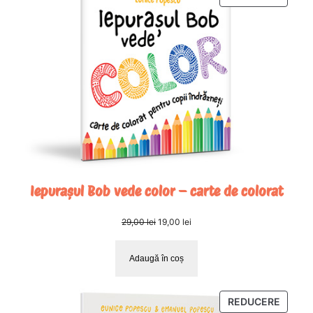
CU
REDUC
Iepurașul Bob vede color – carte de colorat
Prețul
Prețul
29,00
lei
19,00
lei
inițial
curent
a
este:
Adaugă în coș
fost:
19,00 lei.
29,00 lei.
PRODU
REDUCERE