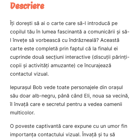
Descriere
a
t
u
r
l
e
a
Îți dorești să ai o carte care să-l introducă pe
a
s
ș
copilul tău în lumea fascinantă a comunicării și să-
u
l învețe să vorbească cu îndrăzneală? Această
f
t
l
carte este completă prin faptul că la finalul ei
o
e
B
cuprinde două secțiuni interactive (discuții părinți-
o
copii și activități amuzante) ce încurajează
s
:
b
contactul vizual.
t
3
v
Iepurașul Bob vede toate personajele din orașul
e
:
9
său doar alb-negru, până când Eli, noua sa vecină,
d
5
,
îl învață care e secretul pentru a vedea oamenii
e
multicolor.
c
9
0
o
O poveste captivantă care expune cu un umor fin
,
0
l
importanța contactului vizual. Învață și tu să
o