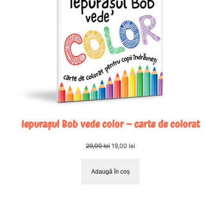
REDUC
Iepurașul Bob vede color – carte de colorat
Prețul
Prețul
29,00
lei
19,00
lei
inițial
curent
a
este:
Adaugă în coș
fost:
19,00 lei.
29,00 lei.