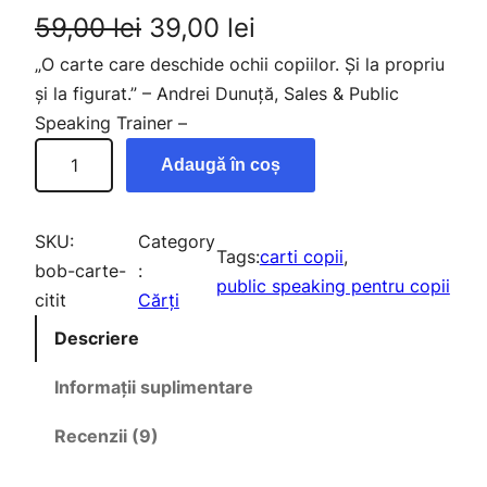
P
P
59,00
lei
39,00
lei
„O carte care deschide ochii copiilor. Și la propriu
r
r
și la figurat.” – Andrei Dunuță, Sales & Public
e
e
Speaking Trainer –
C
ț
ț
Adaugă în coș
a
u
u
n
t
l
l
SKU:
Category
Tags:
carti copii
, 
i
bob-carte-
:
i
c
public speaking pentru copii
t
citit
Cărți
n
u
a
Descriere
t
i
r
e
Informații suplimentare
ț
e
I
Recenzii (9)
e
i
n
p