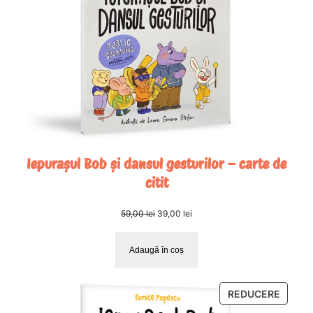
Iepurașul Bob și dansul gesturilor – carte de
citit
Prețul
Prețul
59,00
lei
39,00
lei
inițial
curent
a
este:
Adaugă în coș
fost:
39,00 lei.
59,00 lei.
PRODU
REDUCERE
CU