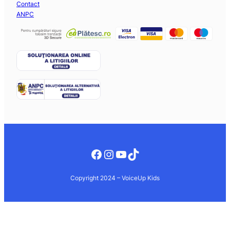
Contact
ANPC
Facebook
Instagram
YouTube
TikTok
Copyright 2024 – VoiceUp Kids