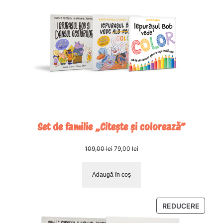
REDUC
Set de familie „Citește și colorează”
Prețul
Prețul
109,00
lei
79,00
lei
inițial
curent
a
este:
Adaugă în coș
fost:
79,00 lei.
109,00 lei.
PRODU
REDUCERE
CU