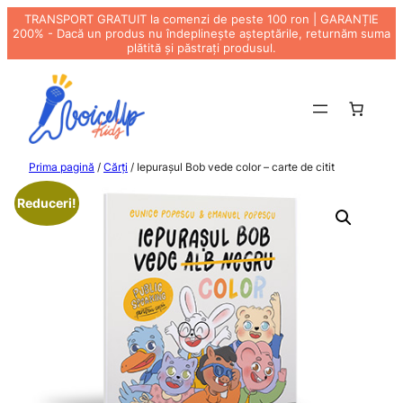
TRANSPORT GRATUIT la comenzi de peste 100 ron | GARANȚIE
200% - Dacă un produs nu îndeplinește așteptările, returnăm suma
plătită și păstrați produsul.
Sari
la
conținut
Prima pagină
/
Cărți
/ Iepurașul Bob vede color – carte de citit
Reduceri!